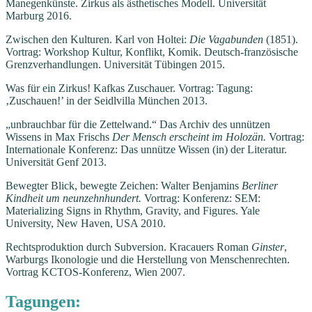
Manegenkünste. Zirkus als ästhetisches Modell. Universität
Marburg 2016.
Zwischen den Kulturen. Karl von Holtei:
Die Vagabunden
(1851).
Vortrag: Workshop Kultur, Konflikt, Komik. Deutsch-französische
Grenzverhandlungen. Universität Tübingen 2015.
Was für ein Zirkus! Kafkas Zuschauer. Vortrag: Tagung:
‚Zuschauen!’ in der Seidlvilla München 2013.
„unbrauchbar für die Zettelwand.“ Das Archiv des unnützen
Wissens in Max Frischs
Der Mensch erscheint im Holozän.
Vortrag:
Internationale Konferenz: Das unnütze Wissen (in) der Literatur.
Universität Genf 2013.
Bewegter Blick, bewegte Zeichen: Walter Benjamins
Berliner
Kindheit um neunzehnhundert.
Vortrag: Konferenz: SEM:
Materializing Signs in Rhythm, Gravity, and Figures. Yale
University, New Haven, USA 2010.
Rechtsproduktion durch Subversion. Kracauers Roman
Ginster
,
Warburgs Ikonologie und die Herstellung von Menschenrechten.
Vortrag KCTOS-Konferenz, Wien 2007.
Tagungen: